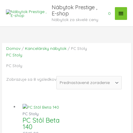
Preskočiť
Hlav
Nábytok Prestige ,
na
E-shop
0
Menu
obsah
Nábytok za skvelé ceny
Domov
/
Kancelársky nábytok
/ PC Stoly
PC Stoly
PC Stoly
Zobrazuje sa 8 výsledkov
PC Stoly
PC Stôl Beta
140