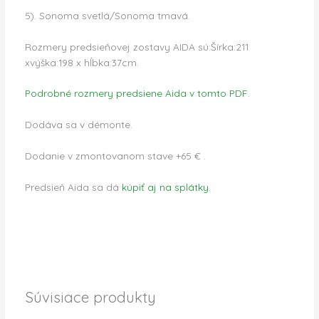
5). Sonoma svetlá/Sonoma tmavá.
Rozmery predsieňovej zostavy AIDA sú:Šírka:211
xvýška:198 x hĺbka:37cm.
Podrobné rozmery predsiene Aida v tomto PDF.
Dodáva sa v démonte.
Dodanie v zmontovanom stave +65 € .
Predsieň Aida sa dá
kúpiť aj na splátky.
Súvisiace produkty