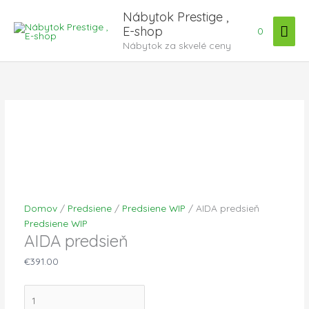
Preskočiť
Hla
Nábytok Prestige ,
na
E-shop
0
Men
obsah
Nábytok za skvelé ceny
množstvo
AIDA
predsieň
Domov
/
Predsiene
/
Predsiene WIP
/ AIDA predsieň
Predsiene WIP
AIDA predsieň
€
391.00