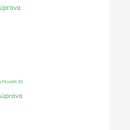
súprava
 súprava