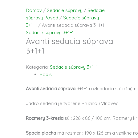
Domov
/
Sedacie súpravy
/
Sedacie
súpravy Posed
/
Sedacie súpravy
3+1+1
/ Avanti sedacia súprava 3+1+1
Sedacie súpravy 3+1+1
Avanti sedacia súprava
3+1+1
Kategória:
Sedacie súpravy 3+1+1
Popis
Avanti sedacia súprava
3+1+1 rozkladacia s úložným
Jadro sedenia je tvorené Pružinou Vlnovec .
Rozmery 3-kresla
sú : 226 x 86 / 100 cm. Rozmery kre
Spacia plocha
má rozmer : 190 x 126 cm a vznikne r