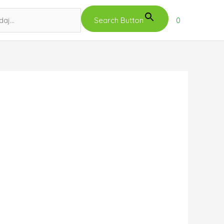
Search Button
0