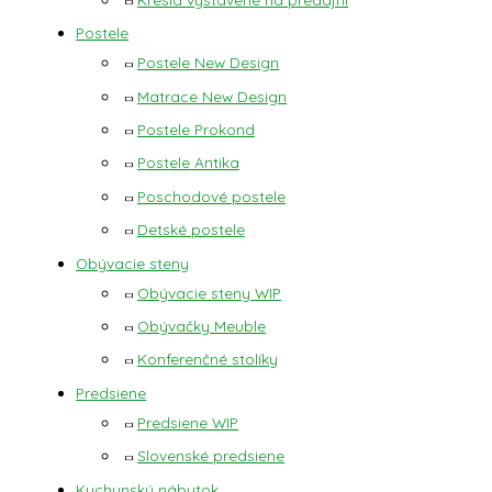
Postele
Postele New Design
Matrace New Design
Postele Prokond
Postele Antika
Poschodové postele
Detské postele
Obývacie steny
Obývacie steny WIP
Obývačky Meuble
Konferenčné stolíky
Predsiene
Predsiene WIP
Slovenské predsiene
Kuchynský nábytok