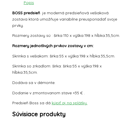
Popis
BOSS predsieň
je moderná predsieňová vešiaková
zostava ktorá umožňuje variabilne preusporiadať svoje
prvky.
Rozmery zostavy sú : šírka:110 x výška:198 x hĺbka:35,5cm.
Rozmery jednotlivých prvkov zostavy v cm:
Skrinka s vešiakom: šírka:55 x výška:198 x hĺbka:35,5cm.
Skrinka so zrkadlom: šírka: šírka:55 x výška:198 x
hĺbka:35,5cm.
Dodáva sa v démonte.
Dodanie v zmontovanom stave +35 € .
Predsieň Boss sa dá
kúpiť aj na splátky.
Súvisiace produkty