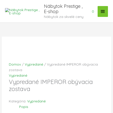
Preskočiť
Hlav
Nábytok Prestige ,
na
E-shop
0
Menu
obsah
Nábytok za skvelé ceny
Domov
/
Vypredané
/ Vypredané IMPEROR obývacia
zostava
Vypredané
Vypredané IMPEROR obývacia
zostava
Kategória:
Vypredané
Popis