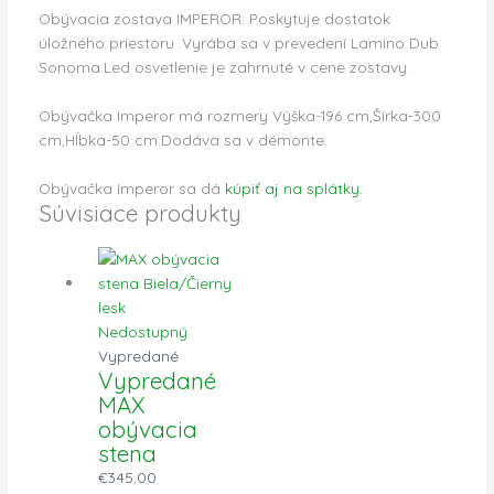
Obývacia zostava IMPEROR. Poskytuje dostatok
úložného priestoru .Vyrába sa v prevedení Lamino Dub
Sonoma.Led osvetlenie je zahrnuté v cene zostavy.
Obývačka Imperor má rozmery Výška-196 cm,Šírka-300
cm,Hĺbka-50 cm.Dodáva sa v démonte.
Obývačka Imperor sa dá
kúpiť aj na splátky.
Súvisiace produkty
Nedostupný
Vypredané
Vypredané
MAX
obývacia
stena
€
345.00