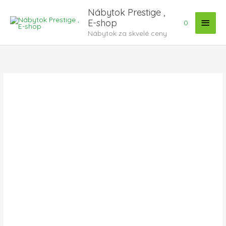
Preskočiť
Hlav
Nábytok Prestige ,
na
E-shop
0
Menu
obsah
Nábytok za skvelé ceny