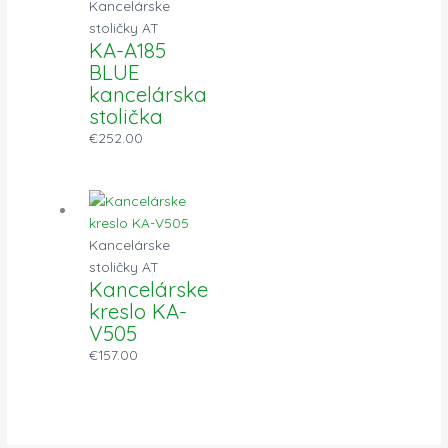
Kancelárske
stoličky AT
KA-A185
BLUE
kancelárska
stolička
€
252.00
Kancelárske
stoličky AT
Kancelárske
kreslo KA-
V505
€
157.00