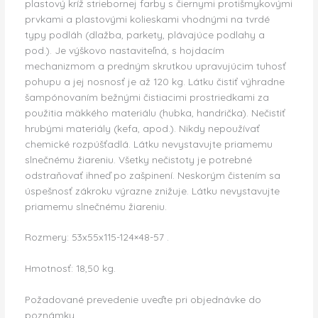
plastový kríž striebornej farby s čiernymi protišmykovými
prvkami a plastovými kolieskami vhodnými na tvrdé
typy podláh (dlažba, parkety, plávajúce podlahy a
pod.). Je výškovo nastaviteľná, s hojdacím
mechanizmom a predným skrutkou upravujúcim tuhosť
pohupu a jej nosnosť je až 120 kg. Látku čistiť výhradne
šampónovaním bežnými čistiacimi prostriedkami za
použitia mäkkého materiálu (hubka, handrička). Nečistiť
hrubými materiály (kefa, apod.). Nikdy nepoužívať
chemické rozpúšťadlá. Látku nevystavujte priamemu
slnečnému žiareniu. Všetky nečistoty je potrebné
odstraňovať ihneď po zašpinení. Neskorým čistením sa
úspešnosť zákroku výrazne znižuje. Látku nevystavujte
priamemu slnečnému žiareniu.
Rozmery: 53x55x115-124×48-57 .
Hmotnosť: 18,50 kg.
Požadované prevedenie uveďte pri objednávke do
poznámky.