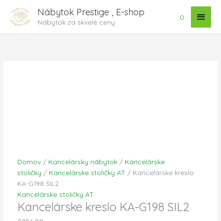
Preskočiť
Hlav
Nábytok Prestige , E-shop
na
0
Nábytok za skvelé ceny
Menu
obsah
množstvo
Kancelárske
kreslo
KA-
G198
SIL2
Domov
/
Kancelársky nábytok
/
Kancelárske
stoličky
/
Kancelárske stoličky AT
/ Kancelárske kreslo
KA-G198 SIL2
Kancelárske stoličky AT
Kancelárske kreslo KA-G198 SIL2