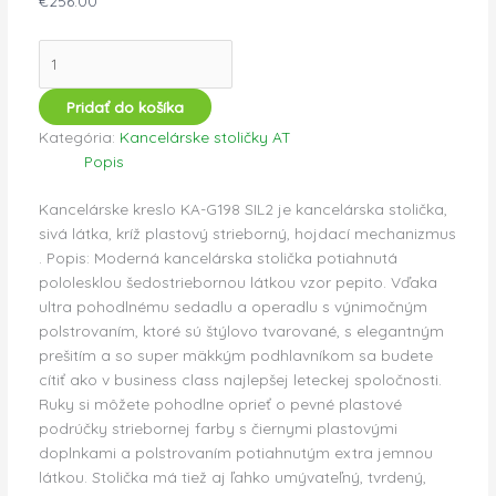
€
256.00
Pridať do košíka
Kategória:
Kancelárske stoličky AT
Popis
Kancelárske kreslo KA-G198 SIL2 je kancelárska stolička,
sivá látka, kríž plastový strieborný, hojdací mechanizmus
. Popis: Moderná kancelárska stolička potiahnutá
pololesklou šedostriebornou látkou vzor pepito. Vďaka
ultra pohodlnému sedadlu a operadlu s výnimočným
polstrovaním, ktoré sú štýlovo tvarované, s elegantným
prešitím a so super mäkkým podhlavníkom sa budete
cítiť ako v business class najlepšej leteckej spoločnosti.
Ruky si môžete pohodlne oprieť o pevné plastové
podrúčky striebornej farby s čiernymi plastovými
doplnkami a polstrovaním potiahnutým extra jemnou
látkou. Stolička má tiež aj ľahko umývateľný, tvrdený,