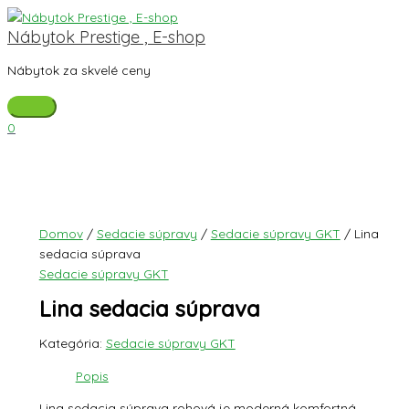
Preskočiť
Hlavné
na
Menu
Nábytok Prestige , E-shop
obsah
Nábytok za skvelé ceny
0
Domov
/
Sedacie súpravy
/
Sedacie súpravy GKT
/ Lina
sedacia súprava
Sedacie súpravy GKT
Lina sedacia súprava
Kategória:
Sedacie súpravy GKT
Popis
Lina sedacia súprava rohová je moderná komfortná