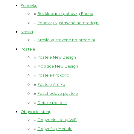
Pohovky
Rozkladacie pohovky Posed
Pohovky vystavené na predajni
Kreslá
Kreslá vystavené na predajni
Postele
Postele New Design
Matrace New Design
Postele Prokond
Postele Antika
Poschodové postele
Detské postele
Obývacie steny
Obývacie steny WIP
Obývačky Meuble