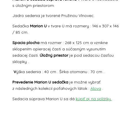
s úložným priestorom.
Jadro sedenia je tvorené Pružinou Vlnovec.
Sedačka
Marion U
v tvare U má rozmery : 146 x 307 x 146
/ 85 cm.
Spacia plocha
má rozmer : 268 x 125 cm a vznikne
sklopením opieracej časti a súčasným vysunutím
sedacej časti.
Úložný priestor
je pod sedacou časťou
sklopky .
V
ýška sedenia : 40 cm . Šírka otomanu : 70 cm .
Prevedenie Marion U sedačka
je možné vybrať
z následných kolekcií poťahových látok :
Alova
.
Sedacia súprava Marion U sa dá
kúpiť aj na splátky.