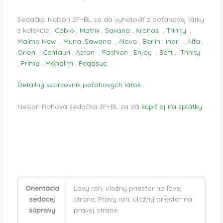
Sedačka Nelson 2F+BL sa dá vyhotoviť z poťahovej látky
z kolekcie :
Cablo
,
Matrix
,
Savana
,
Kronos
,
Trinity
,
Malmo New
,
Muna
,
Sawana
,
Alova
,
Berlin
,
Inari
,
Alfa
,
Orion
,
Centauri
,
Aston
,
Fashion
,
Enjoy
,
Soft
,
Trinity
,
Primo
,
Monolith
,
Pegasus
.
Detailný vzorkovník poťahových látok .
Nelson Rohová sedačka 2F+BL sa dá
kúpiť aj na splátky.
Orientácia
Ľavý roh, úložný priestor na ľavej
sedacej
strane, Pravý roh, úložný priestor na
súpravy
pravej strane