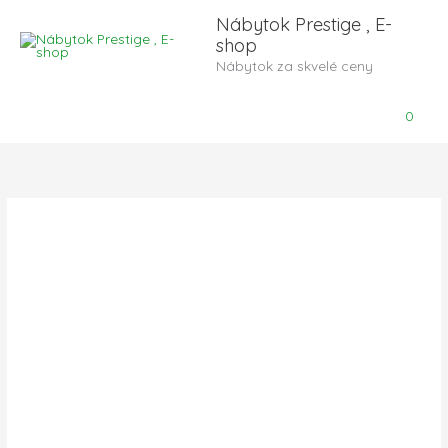
Preskočiť
Nábytok Prestige , E-
na
shop
obsah
Nábytok za skvelé ceny
0
množstvo
Nelson
Rohová
sedacia
súprava
2F+BL