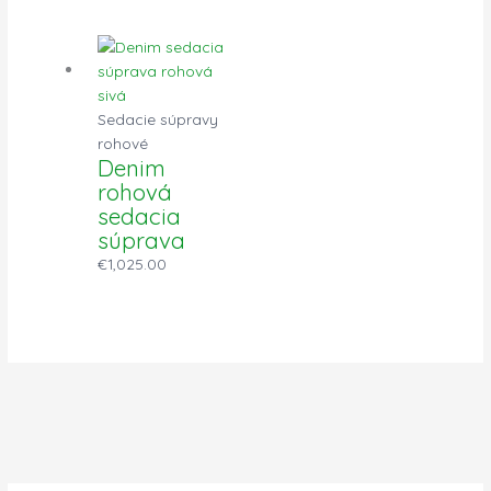
Sedacie súpravy
rohové
Denim
rohová
sedacia
súprava
€
1,025.00