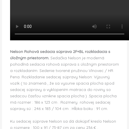
Nelson Rohová sedacia súprava 2F+BL rozkladacia s
úložným priestorom.
Sedačka Nelson je moderná
pohodlná sedacia rohová súprava s úložným priestorom
a rozkladaním. Sedenie tvorené pružinou Vlnovec / HR
Pena. Rozkladanie sedacej súpravy Nelson: Výsuvný
vozík ( to znamená , že sa vysunie spacia plocha spod
sedacej súpravy a vyklopením matraca do roviny so
sedacou časťou vznikne spacia plocha ) .Spacia plocha
má rozmer : 186 x 123 cm . Rozmery rohovej sedacej
súpravy sú : 246 x 183 / 104 cm . Hĺbka boku : 91 cm.
Ku sedacej súprave Nelson sa dá dokúpiť kreslo Nelson
o rozmere : 100 x 91 / 73-87 cm za cenu 236 € .