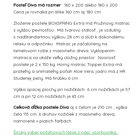
Posteľ Diva má rozmer
: 160 x 200 alebo 180 x 200 .
Cena je rovnaká pri šírke 160 cm aj 180 cm .
Zloženie postele BOXSPRING Extra má Pružinový matrac
s vyššou pevnosťou . Má tvarovú stálosť , je vzdušný
s nadštandartnou výškou 28 cm a slúži k dokonalému
relaxu a odpočinku . Matrac je začalúnený na
lamelovom rošte z masívneho dreva. Vyklopením
matraca sa ukáže veľký úložný priestor . Nosnosť
postele je 2 x 130 kg. Horný matrac Topper Extra má
prateľný a snímateľný poťah Aloe Vera, jadro má z HR
Studenej peny. Má hrúbku 6 cm .
Výška spacej plochy pri nožičkách 6 cm nožičkách je 57
cm a pri 12 cm nožičkách je 63 cm.
Celková dĺžka postele Diva
aj s čelom je 210 cm , výška
čela 115 cm .6 druhov nožičiek z masívneho dreva,
namorené v piatich farbách.
Široký výber poťahových látok z násl. vzorkovníka .