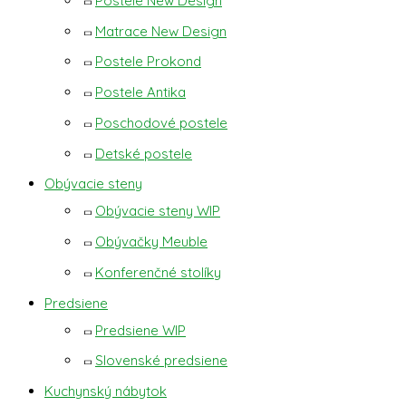
Postele New Design
Matrace New Design
Postele Prokond
Postele Antika
Poschodové postele
Detské postele
Obývacie steny
Obývacie steny WIP
Obývačky Meuble
Konferenčné stolíky
Predsiene
Predsiene WIP
Slovenské predsiene
Kuchynský nábytok