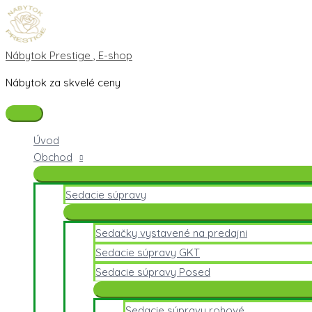
Preskočiť
Hlavné
na
Menu
obsah
Nábytok Prestige , E-shop
Nábytok za skvelé ceny
Úvod
Obchod
Sedacie súpravy
Sedačky vystavené na predajni
Sedacie súpravy GKT
Sedacie súpravy Posed
Sedacie súpravy rohové