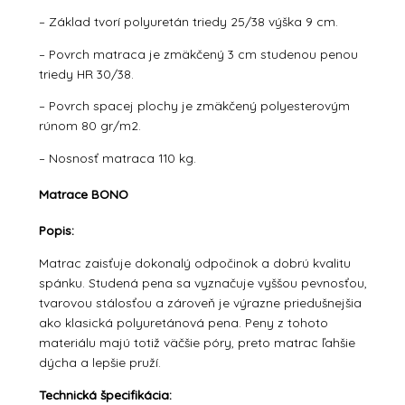
– Základ tvorí polyuretán triedy 25/38 výška 9 cm.
– Povrch matraca je zmäkčený 3 cm studenou penou
triedy HR 30/38.
– Povrch spacej plochy je zmäkčený polyesterovým
rúnom 80 gr/m2.
– Nosnosť matraca 110 kg.
Matrace BONO
Popis:
Matrac zaisťuje dokonalý odpočinok a dobrú kvalitu
spánku. Studená pena sa vyznačuje vyššou pevnosťou,
tvarovou stálosťou a zároveň je výrazne priedušnejšia
ako klasická polyuretánová pena. Peny z tohoto
materiálu majú totiž väčšie póry, preto matrac ľahšie
dýcha a lepšie pruží.
Technická špecifikácia: