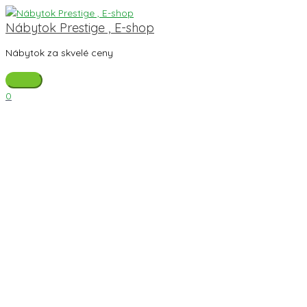
Preskočiť
Hlavné
množstvo
na
Menu
Posteľ
Nábytok Prestige , E-shop
obsah
Maxrelax
Nábytok za skvelé ceny
0