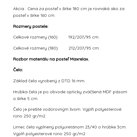
Akcia : Cena za posteľ v šírke 180 cm je rovnaká ako za
posteľ v šírke 160 cm.
Rozmery postele:
Celkové rozmery (160): 192/207/95 cm.
Celkové rozmery (180): 212/207/95 cm.
Rozbor materiálu na posteľ Maxrelax.
Čelo:
Základ čela vyrobený z DTD 16 mm.
Hrúbka čela je po obvode opticky zväčšená MDF pásom
o šírke 5 cm.
Čelo je prešité vodorovným švom. Výplň polyesterové
rúno 250 gr/m2.
Limec čela vyplnený polyuretánom 23/40 o hrúbke 3cm.
Výplň polyesterové rúno 250 gr/m2