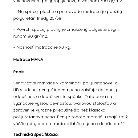
vpichovaným polypropylénovým vláknom 700 gr/m2.
– Na spacej ploche a po obvode matraca je použitý
polyuretán triedy 25/38.
– Povrch spacej plochy je zmäkčený polyesterovým
rúnom 80 gr/m2.
– Nosnosť matraca je 90 kg.
Matrace MANA
Popis:
Sendvičové matrace v kombinácii polyuretánovej a
HR studenej peny. Studená pena zaisťuje dokonalý
odpočinok a dobrú kvalitu spánku. Tato pena sa
vyznačuje vyššou pevnosťou, tvarovou stálosťou a
zároveň je výrazne priedušnejšia než klasická
polyuretánová pena. Peny z tohoto materiálu majú totiž
väčšie póry a preto matrac ľahšie dýcha a lepšie pruží.
Technická špecifikácia: