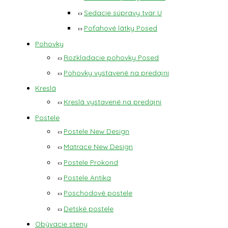
Sedacie súpravy tvar U
Poťahové látky Posed
Pohovky
Rozkladacie pohovky Posed
Pohovky vystavené na predajni
Kreslá
Kreslá vystavené na predajni
Postele
Postele New Design
Matrace New Design
Postele Prokond
Postele Antika
Poschodové postele
Detské postele
Obývacie steny