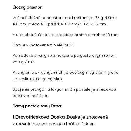
Úložný priestor:
Veľkosť úložného priestoru pod roštami je: 76 (pri šírke
160 cm) alebo 86 (pri šírke 180 cm) x 195 x 22 cm.
Materiál bočníc postele je biele lamino o hrúbke 18 mm.
Dno je vyhotovené z bielej MDF.
Pohľadové strany sú zmäkčené polyesterovým rúnom
250 g / m2.
Prichytenie okrasných nôh je oceľovým výliskom (noha
sa zaskrutkuje do výlisku).
Spojenie pravých a ľavých strán postele je stredovou
oceľovou nožičkou.
Rámy postele rady Extra:
1.Drevotriesková Doska .
Doska je zhotovená
z drevotrieskovej dosky o hrúbke 16mm.