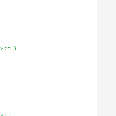
vica B
vica T