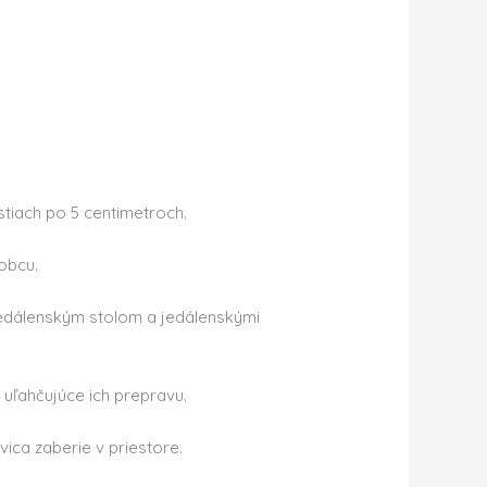
iach po 5 centimetroch.
obcu.
edálenským stolom a jedálenskými
uľahčujúce ich prepravu.
vica zaberie v priestore.