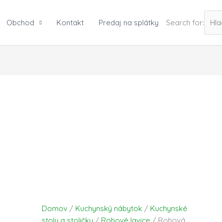
Obchod
Kontakt
Predaj na splátky
Search for:
Domov
/
Kuchynský nábytok
/
Kuchynské
stoly a stoličky
/
Rohové lavice
/ Rohová