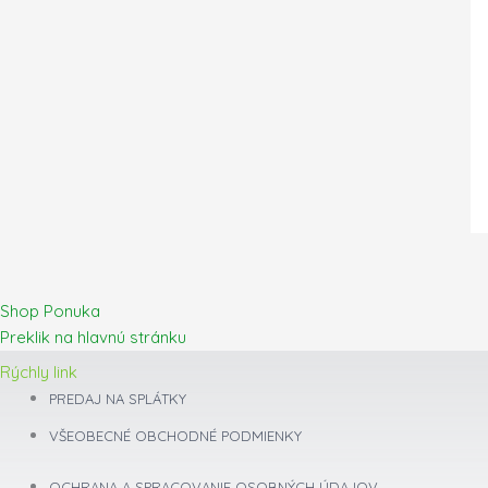
Shop Ponuka
Preklik na hlavnú stránku
Rýchly link
PREDAJ NA SPLÁTKY
VŠEOBECNÉ OBCHODNÉ PODMIENKY
OCHRANA A SPRACOVANIE OSOBNÝCH ÚDAJOV