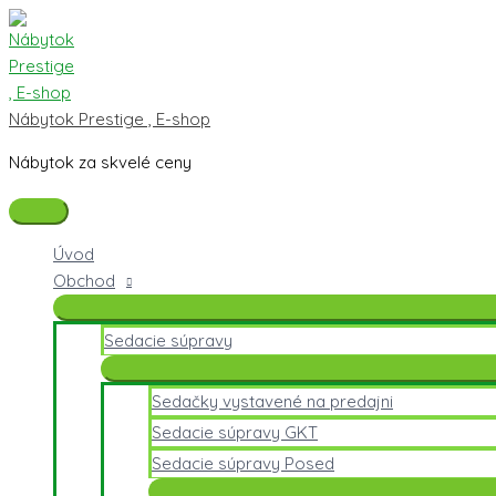
Preskočiť
množstvo
Hlavné
na
Tatris
Menu
obsah
16
PC
Stôl
Nábytok Prestige , E-shop
Nábytok za skvelé ceny
Úvod
Obchod
Sedacie súpravy
Sedačky vystavené na predajni
Sedacie súpravy GKT
Sedacie súpravy Posed