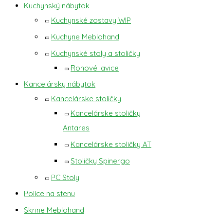
Kuchynský nábytok
Kuchynské zostavy WIP
Kuchyne Meblohand
Kuchynské stoly a stoličky
Rohové lavice
Kancelársky nábytok
Kancelárske stoličky
Kancelárske stoličky
Antares
Kancelárske stoličky AT
Stoličky Spinergo
PC Stoly
Police na stenu
Skrine Meblohand