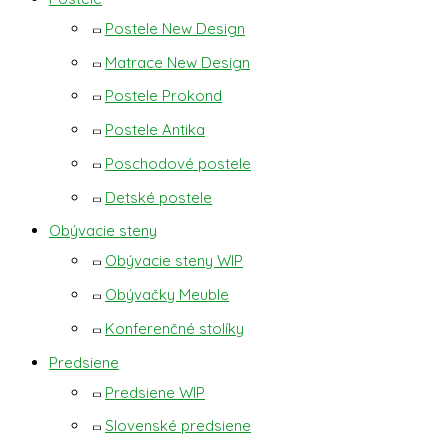
Postele New Design
Matrace New Design
Postele Prokond
Postele Antika
Poschodové postele
Detské postele
Obývacie steny
Obývacie steny WIP
Obývačky Meuble
Konferenčné stolíky
Predsiene
Predsiene WIP
Slovenské predsiene