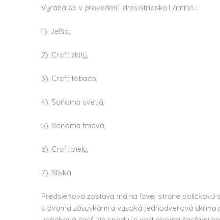
Vyrába sa v prevedení drevotrieska Lamino :
1). Jeľša,
2). Craft zlatý,
3). Craft tobaco,
4). Sonoma svetlá,
5). Sonoma tmavá,
6). Craft biely,
7). Slivka
Predsieňová zostava má na ľavej strane poličkovú s
s dvoma zásuvkami a vysoká jednodverová skriňa po
vešiaková časť .Na spodu je pod oboma časťami bot