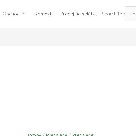
Obchod
Kontakt
Predaj na splátky
Search for:
množstvo
PRINCE
2
Predsieňová
skriňa
Domov
/
Predsiene
/
Predsiene